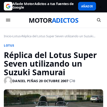
Añade MotorAdictos a tus fuentes de
AÑADIR
Google
MOTOR
ADICTOS
Inicio
›
Lotus
›
Réplica del Lotus Super Seven utilizando un Suzuki...
LOTUS
Réplica del Lotus Super
Seven utilizando un
Suzuki Samurai
0
DANIEL PIÑAS
·
20 OCTUBRE 2007
·