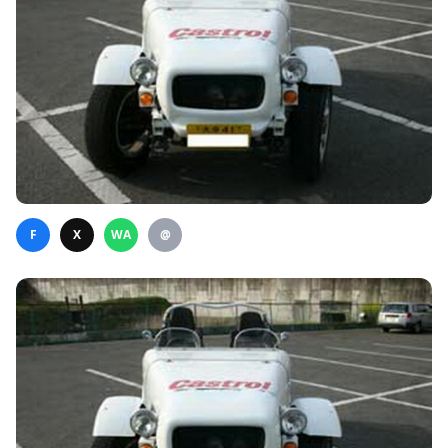
F
X
WA
@