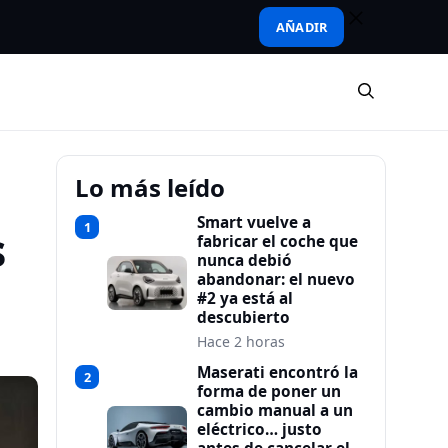
AÑADIR
Lo más leído
Smart vuelve a
1
s
fabricar el coche que
nunca debió
abandonar: el nuevo
#2 ya está al
descubierto
Hace 2 horas
Maserati encontró la
2
forma de poner un
cambio manual a un
eléctrico… justo