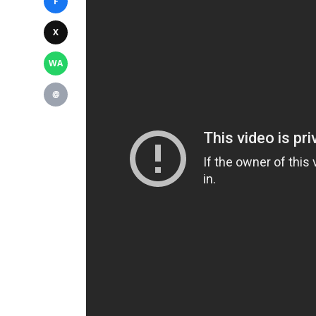
F
X
WA
@