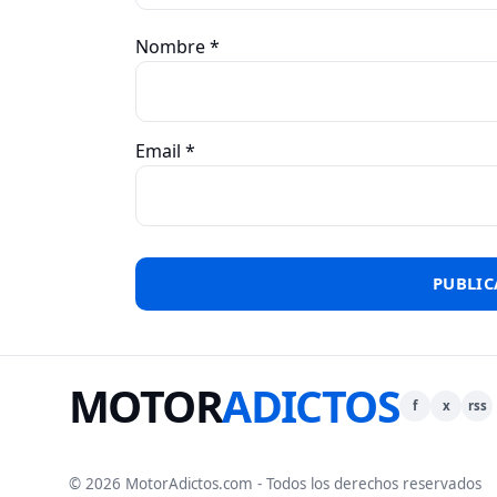
Nombre
*
Email
*
MOTOR
ADICTOS
f
x
rss
© 2026 MotorAdictos.com - Todos los derechos reservados