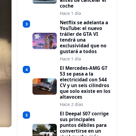
antes de cancelar el
coche
Hace 1 día
Netflix se adelanta a
3
YouTube: el nuevo
tráiler de GTA VI
tendrá una
exclusividad que no
gustará a todos
Hace 1 día
El Mercedes-AMG GT
4
53 se pasa a la
electricidad con 544
CV y un seis cilindros
que solo existe en los
altavoces
Hace 2 días
El Deepal S07 corrige
5
sus principales
puntos débiles para
convertirse en un