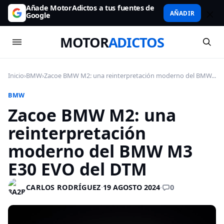
Añade MotorAdictos a tus fuentes de
AÑADIR
Google
MOTOR
ADICTOS
Inicio
›
BMW
›
Zacoe BMW M2: una reinterpretación moderno del BMW...
BMW
Zacoe BMW M2: una
reinterpretación
moderno del BMW M3
E30 EVO del DTM
0
CARLOS RODRÍGUEZ
·
19 AGOSTO 2024
·