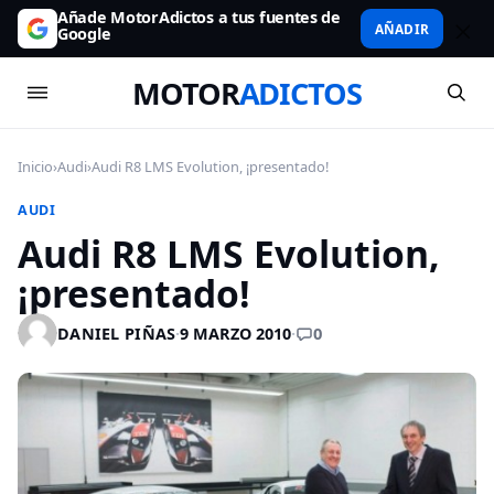
Añade MotorAdictos a tus fuentes de
AÑADIR
Google
MOTOR
ADICTOS
Inicio
›
Audi
›
Audi R8 LMS Evolution, ¡presentado!
AUDI
Audi R8 LMS Evolution,
¡presentado!
0
DANIEL PIÑAS
·
9 MARZO 2010
·