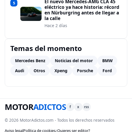
El nuevo Mercedes-AMG CLA 45
5
eléctrico ya hace historia: récord
en Nürburgring antes de llegar a
la calle
Hace 2 días
Temas del momento
Mercedes Benz
Noticias del motor
BMW
Audi
Otros
Xpeng
Porsche
Ford
MOTOR
ADICTOS
f
x
rss
© 2026 MotorAdictos.com - Todos los derechos reservados
Aviso legal
Política de cookies
¿Quieres ser editor?