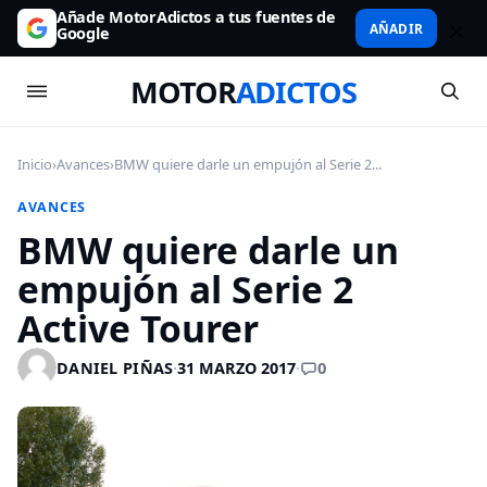
Añade MotorAdictos a tus fuentes de
AÑADIR
Google
MOTOR
ADICTOS
Inicio
›
Avances
›
BMW quiere darle un empujón al Serie 2...
AVANCES
BMW quiere darle un
empujón al Serie 2
Active Tourer
0
DANIEL PIÑAS
·
31 MARZO 2017
·