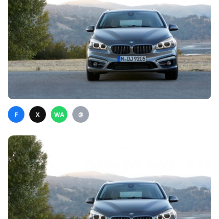
F
X
WA
@