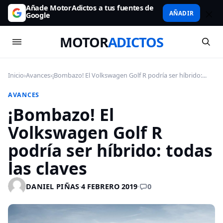
Añade MotorAdictos a tus fuentes de
AÑADIR
Google
MOTOR
ADICTOS
Inicio
›
Avances
›
¡Bombazo! El Volkswagen Golf R podría ser híbrido:...
AVANCES
¡Bombazo! El
Volkswagen Golf R
podría ser híbrido: todas
las claves
0
DANIEL PIÑAS
·
4 FEBRERO 2019
·