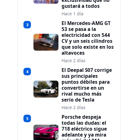
exclusividad que no
gustará a todos
Hace 1 día
El Mercedes-AMG GT
3
53 se pasa a la
electricidad con 544
CV y un seis cilindros
que solo existe en los
altavoces
Hace 2 días
El Deepal S07 corrige
4
sus principales
puntos débiles para
convertirse en un
rival mucho más
serio de Tesla
Hace 2 días
Porsche despeja
5
todas las dudas: el
718 eléctrico sigue
adelante y ya mira