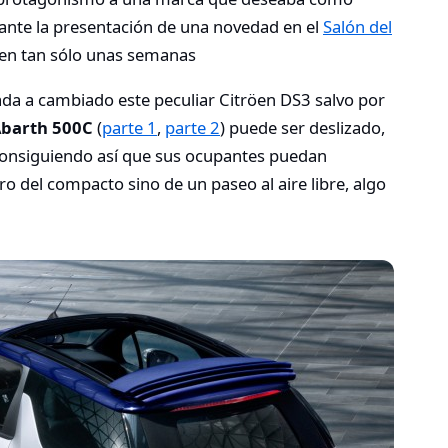
 ante la presentación de una novedad en el
Salón del
 en tan sólo unas semanas
da a cambiado este peculiar Citröen DS3 salvo por
 Abarth 500C
(
parte 1
,
parte 2
) puede ser deslizado,
 consiguiendo así que sus ocupantes puedan
o del compacto sino de un paseo al aire libre, algo