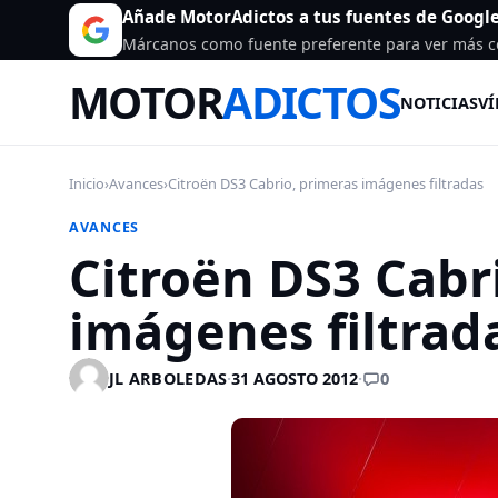
Añade MotorAdictos a tus fuentes de Googl
Márcanos como fuente preferente para ver más c
MOTOR
ADICTOS
NOTICIAS
VÍ
Inicio
›
Avances
›
Citroën DS3 Cabrio, primeras imágenes filtradas
AVANCES
Citroën DS3 Cabr
imágenes filtrad
0
JL ARBOLEDAS
·
31 AGOSTO 2012
·