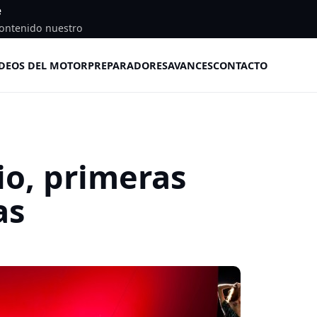
e
ontenido nuestro
DEOS DEL MOTOR
PREPARADORES
AVANCES
CONTACTO
io, primeras
as