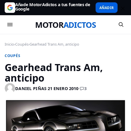
Añade MotorAdictos a tus fuentes de
AÑADIR
Google
MOTOR
ADICTOS
Inicio
›
Coupés
›
Gearhead Trans Am, anticipo
COUPÉS
Gearhead Trans Am,
anticipo
3
DANIEL PIÑAS
·
21 ENERO 2010
·