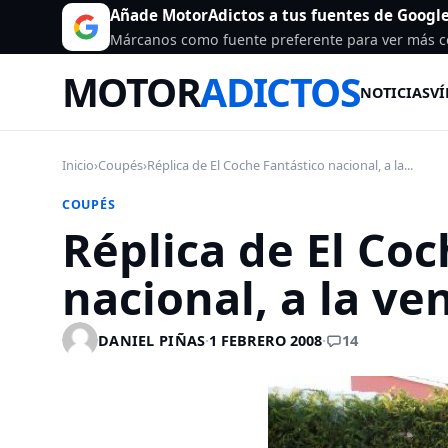
Añade MotorAdictos a tus fuentes de Googl
Márcanos como fuente preferente para ver más c
MOTOR
ADICTOS
NOTICIAS
VÍ
Inicio
›
Coupés
›
Réplica de El Coche Fantástico nacional, a la...
COUPÉS
Réplica de El Coc
nacional, a la ve
14
DANIEL PIÑAS
·
1 FEBRERO 2008
·