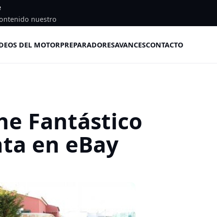
e
ontenido nuestro
DEOS DEL MOTOR
PREPARADORES
AVANCES
CONTACTO
he Fantástico
nta en eBay