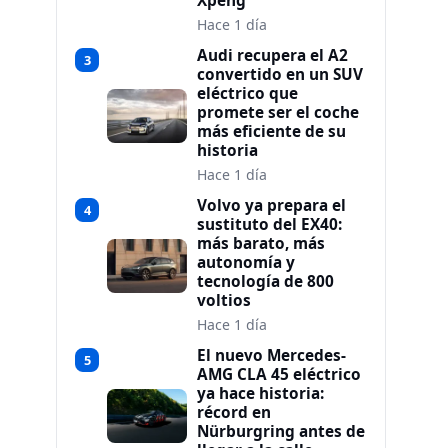
Xpeng
Hace 1 día
Audi recupera el A2
3
convertido en un SUV
eléctrico que
promete ser el coche
más eficiente de su
historia
Hace 1 día
Volvo ya prepara el
4
sustituto del EX40:
más barato, más
autonomía y
tecnología de 800
voltios
Hace 1 día
El nuevo Mercedes-
5
AMG CLA 45 eléctrico
ya hace historia:
récord en
Nürburgring antes de