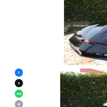
F
X
WA
@