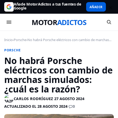
Añade MotorAdictos a tus fuentes de
AÑADIR
Google
MOTOR
ADICTOS
Inicio
›
Porsche
›
No habrá Porsche eléctricos con cambio de marchas...
PORSCHE
No habrá Porsche
eléctricos con cambio de
marchas simulados:
¿cuál es la razón?
CARLOS RODRÍGUEZ
·
27 AGOSTO 2024
·
0
ACTUALIZADO EL 28 AGOSTO 2024
·