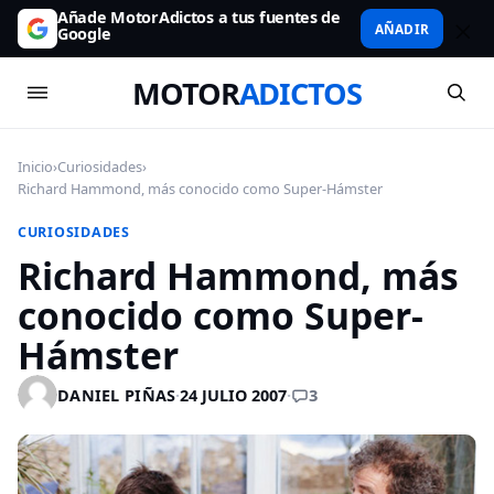
Añade MotorAdictos a tus fuentes de
AÑADIR
Google
MOTOR
ADICTOS
Inicio
›
Curiosidades
›
Richard Hammond, más conocido como Super-Hámster
CURIOSIDADES
Richard Hammond, más
conocido como Super-
Hámster
3
DANIEL PIÑAS
·
24 JULIO 2007
·