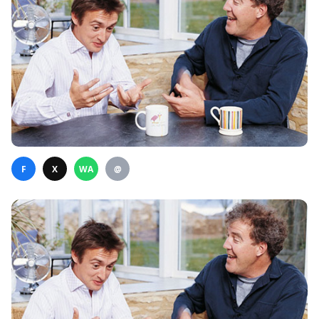
F
X
WA
@