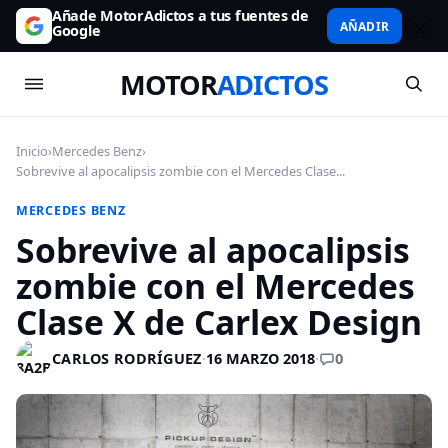
Añade MotorAdictos a tus fuentes de
AÑADIR
Google
MOTOR
ADICTOS
Inicio
›
Mercedes Benz
›
Sobrevive al apocalipsis zombie con el Mercedes Clase...
MERCEDES BENZ
Sobrevive al apocalipsis
zombie con el Mercedes
Clase X de Carlex Design
0
CARLOS RODRÍGUEZ
·
16 MARZO 2018
·