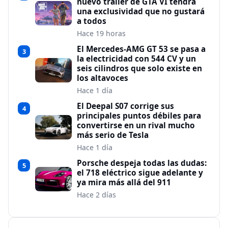
nuevo tráiler de GTA VI tendrá
una exclusividad que no gustará
a todos
Hace 19 horas
El Mercedes-AMG GT 53 se pasa a
3
la electricidad con 544 CV y un
seis cilindros que solo existe en
los altavoces
Hace 1 día
El Deepal S07 corrige sus
4
principales puntos débiles para
convertirse en un rival mucho
más serio de Tesla
Hace 1 día
Porsche despeja todas las dudas:
5
el 718 eléctrico sigue adelante y
ya mira más allá del 911
Hace 2 días