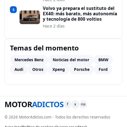
Volvo ya prepara el sustituto del
5
EX40: más barato, más autonomía
y tecnología de 800 voltios
Hace 2 días
Temas del momento
Mercedes Benz
Noticias del motor
BMW
Audi
Otros
Xpeng
Porsche
Ford
MOTOR
ADICTOS
f
x
rss
© 2026 MotorAdictos.com - Todos los derechos reservados
Aviso legal
Política de cookies
¿Quieres ser editor?