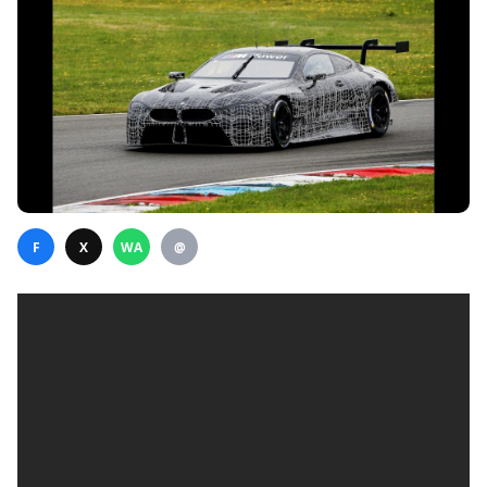
F
X
WA
@