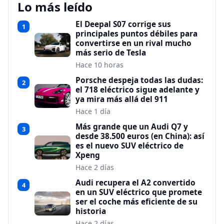
Lo más leído
El Deepal S07 corrige sus
1
principales puntos débiles para
convertirse en un rival mucho
más serio de Tesla
Hace 10 horas
Porsche despeja todas las dudas:
2
el 718 eléctrico sigue adelante y
ya mira más allá del 911
Hace 1 día
Más grande que un Audi Q7 y
3
desde 38.500 euros (en China): así
es el nuevo SUV eléctrico de
Xpeng
Hace 2 días
Audi recupera el A2 convertido
4
en un SUV eléctrico que promete
ser el coche más eficiente de su
historia
Hace 2 días