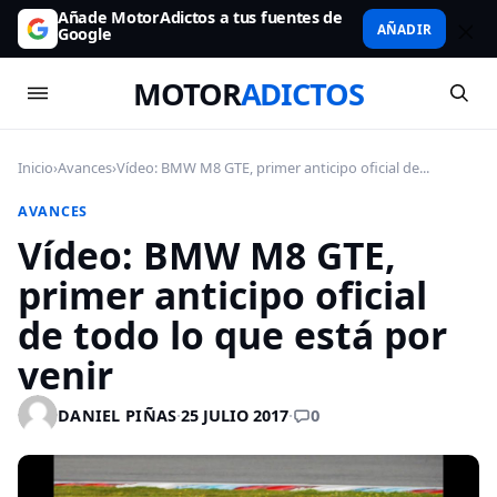
Añade MotorAdictos a tus fuentes de
AÑADIR
Google
MOTOR
ADICTOS
Inicio
›
Avances
›
Vídeo: BMW M8 GTE, primer anticipo oficial de...
AVANCES
Vídeo: BMW M8 GTE,
primer anticipo oficial
de todo lo que está por
venir
0
DANIEL PIÑAS
·
25 JULIO 2017
·