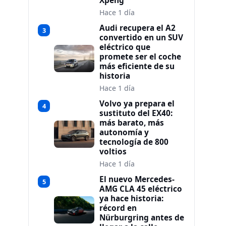
Xpeng
Hace 1 día
Audi recupera el A2
3
convertido en un SUV
eléctrico que
promete ser el coche
más eficiente de su
historia
Hace 1 día
Volvo ya prepara el
4
sustituto del EX40:
más barato, más
autonomía y
tecnología de 800
voltios
Hace 1 día
El nuevo Mercedes-
5
AMG CLA 45 eléctrico
ya hace historia:
récord en
Nürburgring antes de