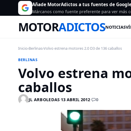
Añade MotorAdictos a tus fuentes de Googl
Márcanos como fuente preferente para ver más c
MOTOR
ADICTOS
NOTICIAS
VÍ
Inicio
›
Berlinas
›
Volvo estrena motores 2.0 D3 de 136 caballos
BERLINAS
Volvo estrena mo
caballos
0
JL ARBOLEDAS
·
13 ABRIL 2012
·