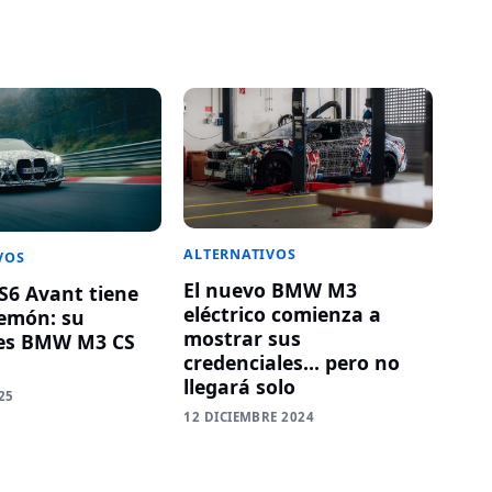
ALTERNATIVOS
VOS
El nuevo BMW M3
RS6 Avant tiene
eléctrico comienza a
emón: su
mostrar sus
es BMW M3 CS
credenciales… pero no
llegará solo
25
12 DICIEMBRE 2024