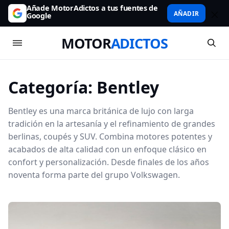
Añade MotorAdictos a tus fuentes de
AÑADIR
Google
MOTOR
ADICTOS
Categoría:
Bentley
Bentley es una marca británica de lujo con larga
tradición en la artesanía y el refinamiento de grandes
berlinas, coupés y SUV. Combina motores potentes y
acabados de alta calidad con un enfoque clásico en
confort y personalización. Desde finales de los años
noventa forma parte del grupo Volkswagen.