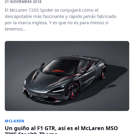
21 NOVIEMBRE 2018
El McLaren 720S Spider se conjugará como el
descapotable más fascinante y rápido jamás fabricado
por la marca inglesa. Y es que no es para menos si
tenemos...
MCLAREN
Un guiño al F1 GTR, así es el McLaren MSO