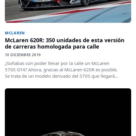
MCLAREN
McLaren 620R: 350 unidades de esta versión
de carreras homologada para calle
10 DICIEMBRE 2019
¿Soñabas con poder llevar por la calle un McLaren
570S GT4? Ahora, gracias al McLaren 620R es posible.
Se trata de un modelo derivado del 570S que llegará...