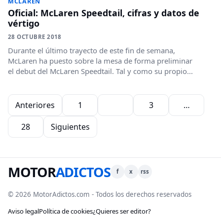
MCLAREN
Oficial: McLaren Speedtail, cifras y datos de
vértigo
28 OCTUBRE 2018
Durante el último trayecto de este fin de semana,
McLaren ha puesto sobre la mesa de forma preliminar
el debut del McLaren Speedtail. Tal y como su propio...
Paginación de entradas
Anteriores
1
2
3
…
28
Siguientes
MOTOR
ADICTOS
f
x
rss
© 2026 MotorAdictos.com - Todos los derechos reservados
Aviso legal
Política de cookies
¿Quieres ser editor?