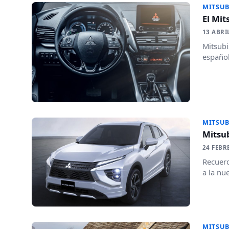
MITSUB
El Mit
13 ABRI
Mitsubi
español
MITSUB
Mitsub
24 FEBR
Recuerd
a la nu
MITSUB