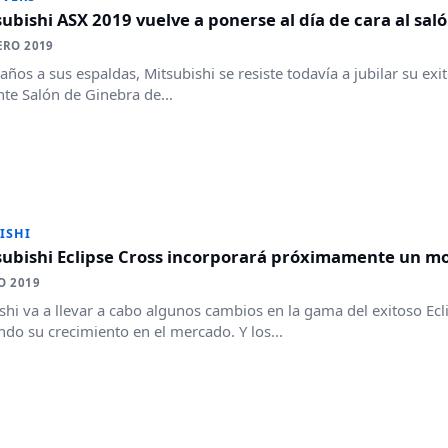
subishi ASX 2019 vuelve a ponerse al día de cara al sal
ERO 2019
ños a sus espaldas, Mitsubishi se resiste todavía a jubilar su exi
te Salón de Ginebra de...
ISHI
subishi Eclipse Cross incorporará próximamente un mo
O 2019
shi va a llevar a cabo algunos cambios en la gama del exitoso Ecl
ndo su crecimiento en el mercado. Y los...