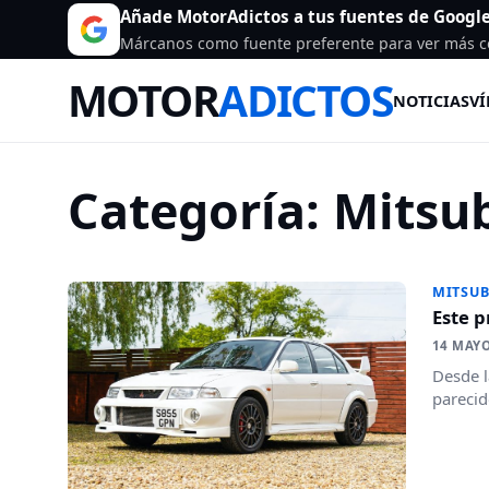
Añade MotorAdictos a tus fuentes de Googl
Márcanos como fuente preferente para ver más c
MOTOR
ADICTOS
NOTICIAS
VÍ
Categoría:
Mitsub
MITSUB
Este p
14 MAYO
Desde l
parecid