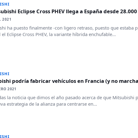
ISHI
subishi Eclipse Cross PHEV llega a España desde 28.000
L 2021
shi ha puesto finalmente -con ligero retraso, puesto que estaba p
 el Eclipse Cross PHEV, la variante híbrida enchufable...
ISHI
ishi podría fabricar vehículos en Francia (y no march
ERO 2021
as la noticia que dimos el año pasado acerca de que Mitsubishi
eva estrategia de la alianza para centrarse en...
ISHI