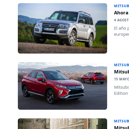
MITSUB
Ahora 
4 AGOST
El año 
europeo
MITSUB
Mitsub
15 MAYO
Mitsubi
Edition
MITSUB
Mitsub