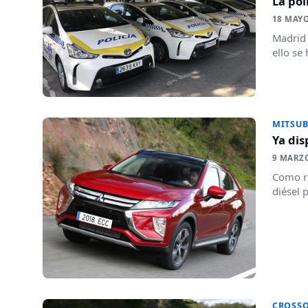
La pol
18 MAYO
Madrid 
ello se 
MITSUB
Ya dis
9 MARZ
Como re
diésel 
CROSS