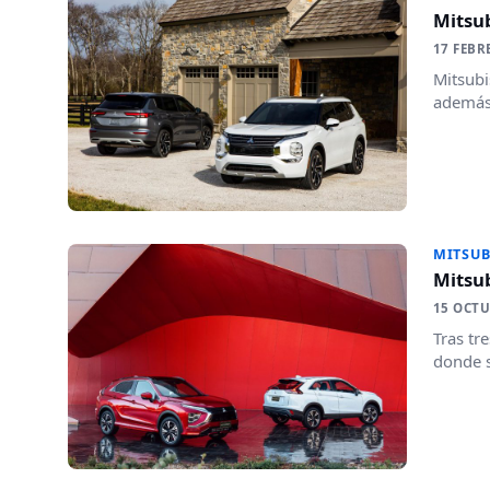
Mitsub
17 FEBR
Mitsubi
además 
MITSUB
Mitsub
15 OCTU
Tras tr
donde s