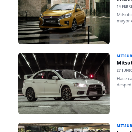
14 FEBR
Mitsubi
mayor d
MITSUB
Mitsub
27 JUNI
Hace ca
despedi
MITSUB