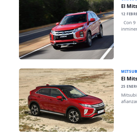
El Mit
12 FEBR
Con 9 a
inminen
MITSUB
El Mit
25 ENER
Mitsubi
afianza