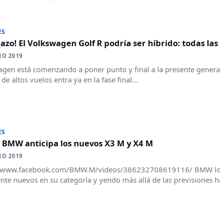
ES
zo! El Volkswagen Golf R podría ser híbrido: todas las
RO 2019
gen está comenzando a poner punto y final a la presente genera
de altos vuelos entra ya en la fase final...
ES
 BMW anticipa los nuevos X3 M y X4 M
RO 2019
//www.facebook.com/BMW.M/videos/386232708619116/ BMW lo d
nte nuevos en su categoría y yendo más allá de las previsiones h