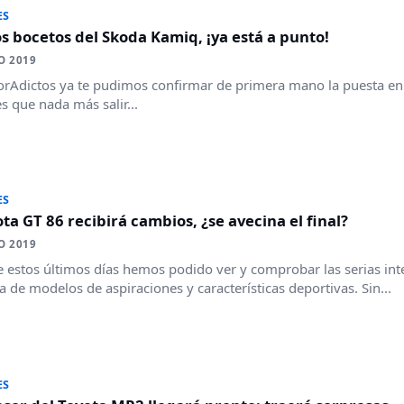
ES
 bocetos del Skoda Kamiq, ¡ya está a punto!
O 2019
rAdictos ya te pudimos confirmar de primera mano la puesta en
es que nada más salir...
ES
ota GT 86 recibirá cambios, ¿se avecina el final?
O 2019
 estos últimos días hemos podido ver y comprobar las serias in
 de modelos de aspiraciones y características deportivas. Sin...
ES