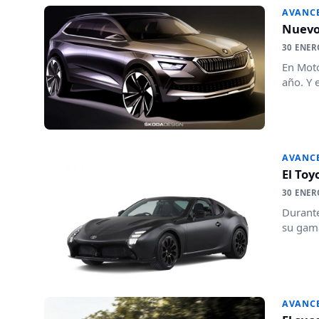
AVANC
Nuevos
30 ENER
En Moto
año. Y 
AVANC
El Toy
30 ENER
Durante
su gama
AVANC