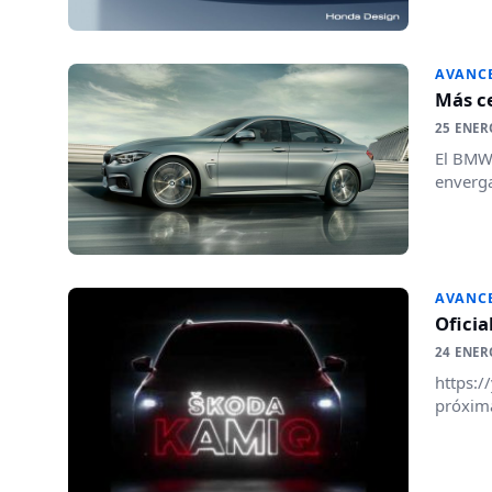
AVANC
Más ce
25 ENER
El BMW 
enverga
AVANC
Oficia
24 ENER
https:/
próxima