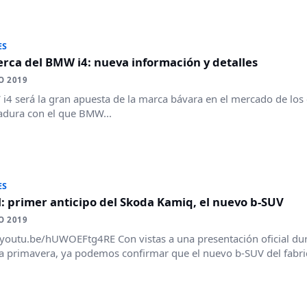
ES
rca del BMW i4: nueva información y detalles
O 2019
i4 será la gran apuesta de la marca bávara en el mercado de los 
dura con el que BMW...
ES
l: primer anticipo del Skoda Kamiq, el nuevo b-SUV
O 2019
/youtu.be/hUWOEFtg4RE Con vistas a una presentación oficial dura
 primavera, ya podemos confirmar que el nuevo b-SUV del fabric