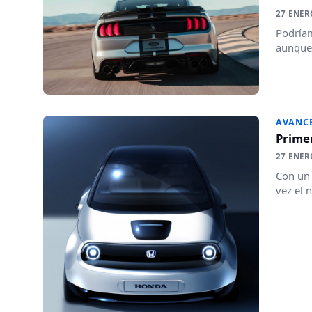
27 ENER
Podríam
aunque 
AVANC
Primer
27 ENER
Con un 
vez el 