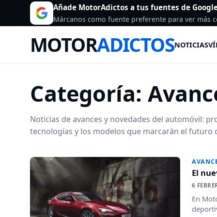
Añade MotorAdictos a tus fuentes de Googl
Márcanos como fuente preferente para ver más c
MOTOR
ADICTOS
NOTICIAS
VÍ
Categoría:
Avanc
Noticias de avances y novedades del automóvil: pr
tecnologías y los modelos que marcarán el futuro 
AVANC
El nue
6 FEBRE
En Moto
deporti