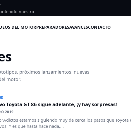
e
ontenido nuestro
DEOS DEL MOTOR
PREPARADORES
AVANCES
CONTACTO
es
ototipos, próximos lanzamientos, nuevas
del motor.
ES
vo Toyota GT 86 sigue adelante, ¡y hay sorpresas!
RO 2019
rAdictos estamos siguiendo muy de cerca los pasos que Toyota e
vos. Y es que hasta hace nada,...