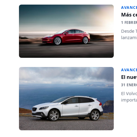
AVANC
Más ce
1 FEBRE
Desde T
lanzami
AVANC
El nue
31 ENER
El Volv
importa