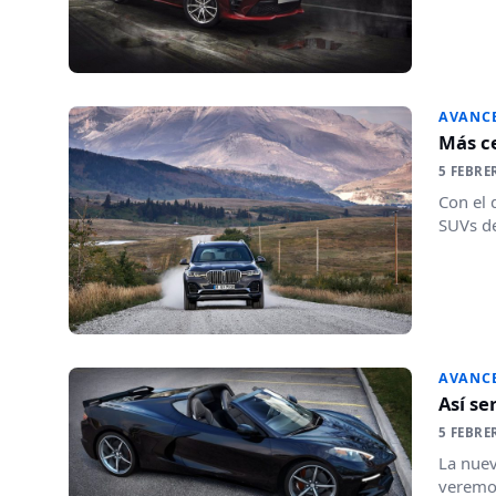
AVANC
Más ce
5 FEBRE
Con el 
SUVs de
AVANC
Así se
5 FEBRE
La nuev
veremos