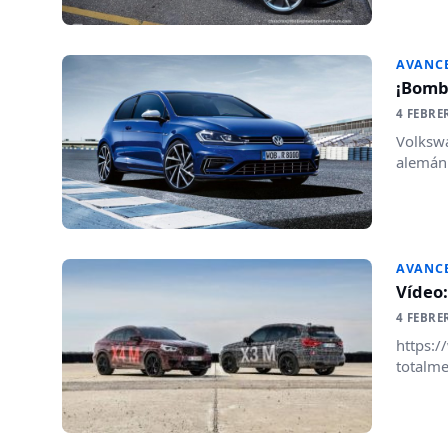
AVANC
¡Bomba
4 FEBRE
Volkswa
alemán 
AVANC
Vídeo:
4 FEBRE
https:
totalme