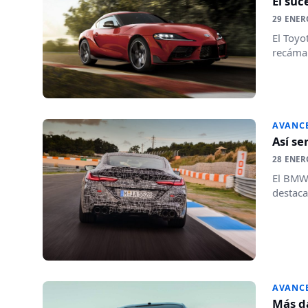
El suc
29 ENER
El Toyo
recámar
AVANC
Así se
28 ENER
El BMW 
destaca
AVANC
Más da