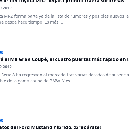
esor del Toyota MR2 llegará pronto: traerá sorpresas
O 2019
ta MR2 forma parte ya de la lista de rumores y posibles nuevos l
a desde hace tiempo. Es más,...
ES
rá el M8 Gran Coupé, el cuatro puertas más rápido en 
O 2019
Serie 8 ha regresado al mercado tras varias décadas de ausenci
ble de la gama coupé de BMW. Y es...
ES
tos del Ford Mustang híbrido, ¡prepárate!