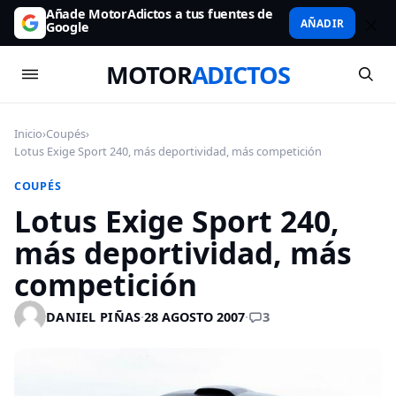
Añade MotorAdictos a tus fuentes de
AÑADIR
Google
MOTOR
ADICTOS
Inicio
›
Coupés
›
Lotus Exige Sport 240, más deportividad, más competición
COUPÉS
Lotus Exige Sport 240,
más deportividad, más
competición
3
DANIEL PIÑAS
·
28 AGOSTO 2007
·