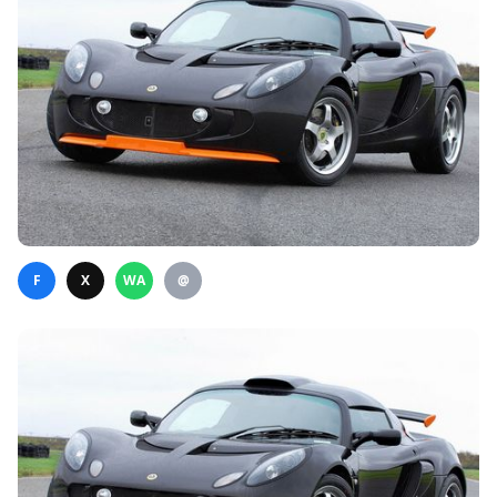
F
X
WA
@