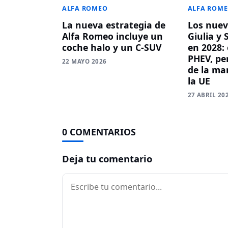
ALFA ROM
ALFA ROMEO
Los nuev
La nueva estrategia de
Giulia y 
Alfa Romeo incluye un
en 2028: 
coche halo y un C-SUV
PHEV, per
22 MAYO 2026
de la ma
la UE
27 ABRIL 20
0 COMENTARIOS
Deja tu comentario
Comentario