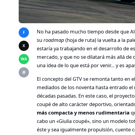
No ha pasado mucho tiempo desde que Alf
F
su
roadmap
(hoja de ruta) la vuelta a la pa
X
estaría ya trabajando en el desarrollo de e
mercado, y que no se dilatará más allá de 
WA
una idea de lo que está por venir… y es apa
@
El concepto del GTV se remonta tanto en 
mediados de los noventa hasta entrado el n
décadas pasadas. En este caso, el proyect
coupé de alto carácter deportivo, orienta
más compacta y menos rudimentaria
qu
cabo un «Giulia coupé», sino un modelo t
éste y sea igualmente propulsión, cuente c