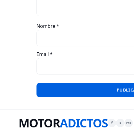
Nombre
*
Email
*
MOTOR
ADICTOS
f
x
rss