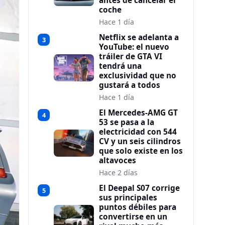
antes de cancelar el
coche
Hace 1 día
Netflix se adelanta a
3
YouTube: el nuevo
tráiler de GTA VI
tendrá una
exclusividad que no
gustará a todos
Hace 1 día
El Mercedes-AMG GT
4
53 se pasa a la
electricidad con 544
CV y un seis cilindros
que solo existe en los
altavoces
Hace 2 días
El Deepal S07 corrige
5
sus principales
puntos débiles para
convertirse en un