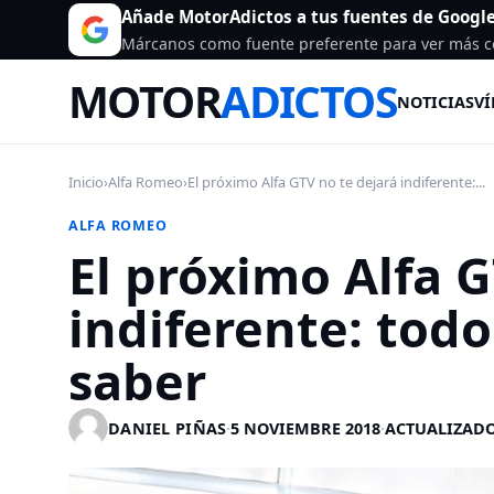
Añade MotorAdictos a tus fuentes de Googl
Márcanos como fuente preferente para ver más c
MOTOR
ADICTOS
NOTICIAS
VÍ
Inicio
›
Alfa Romeo
›
El próximo Alfa GTV no te dejará indiferente:...
ALFA ROMEO
El próximo Alfa G
indiferente: todo
saber
DANIEL PIÑAS
·
5 NOVIEMBRE 2018
·
ACTUALIZADO