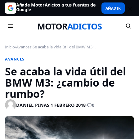
Añade MotorAdictos a tus fuentes de
AÑADIR
Google
MOTOR
ADICTOS
Inicio
›
Avances
›
Se acaba la vida útil del BMW M3:...
AVANCES
Se acaba la vida útil del
BMW M3: ¿cambio de
rumbo?
0
DANIEL PIÑAS
·
1 FEBRERO 2018
·