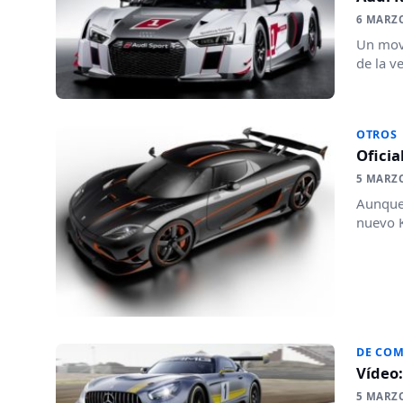
6 MARZ
Un movi
de la v
OTROS
Oficia
5 MARZ
Aunque 
nuevo K
DE COM
Vídeo
5 MARZ