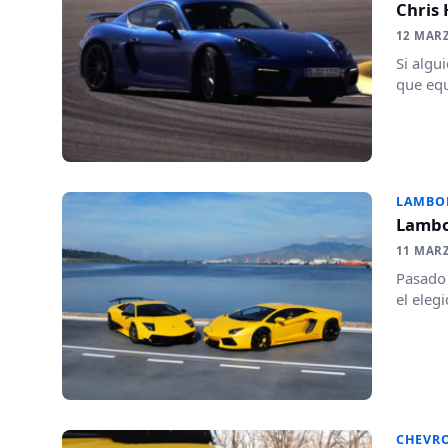
Chris
12 MAR
Si algu
que equ
LAMBO
Lambo
11 MAR
Pasado 
el eleg
CHEVR