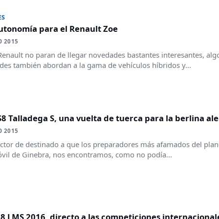
ES
utonomía para el Renault Zoe
O 2015
enault no paran de llegar novedades bastantes interesantes, algo
es también abordan a la gama de vehículos híbridos y...
 Talladega S, una vuelta de tuerca para la berlina a
O 2015
ector de destinado a que los preparadores más afamados del plan
il de Ginebra, nos encontramos, como no podía...
8 LMS 2016, directo a las competiciones internacional