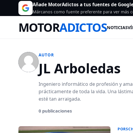
Añade MotorAdictos a tus fuentes de Googl
Márcanos como fuente preferente para ver más c
MOTOR
ADICTOS
NOTICIAS
VÍ
AUTOR
JL Arboledas
Ingeniero informático de profesión y am
prácticamente de toda la vida. Una lástim
esté tan arraigada.
0 publicaciones
PORSC