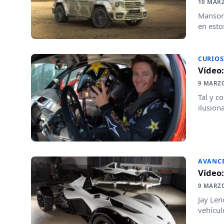
10 MAR
Mansory
en esto
CURIOS
Vídeo:
9 MARZ
Tal y c
ilusion
AVANC
Vídeo:
9 MARZ
Jay Len
vehícul