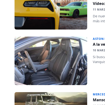
Vídeo:
11 MAR
De nuev
más int
ASTON
A la v
10 MAR
Si busc
Vanquis
MERCED
Manso