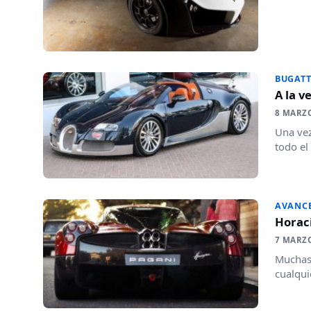
BUGATT
A la v
8 MARZ
Una vez
todo el
AVANC
Horaci
7 MARZ
Muchas 
cualqui