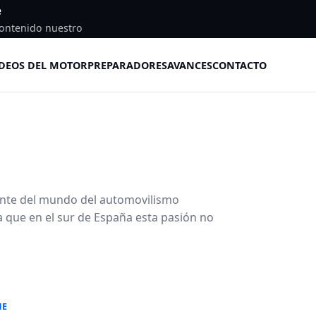
e
ontenido nuestro
DEOS DEL MOTOR
PREPARADORES
AVANCES
CONTACTO
ante del mundo del automovilismo
a que en el sur de España esta pasión no
HE