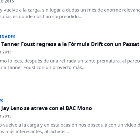
ZO 2015
 vuelve a la carga, sin lugar a dudas un mes de enorme relevanc
s días es donde nos han sorprendido...
IDADES
 Tanner Foust regresa a la Fórmula Drift con un Passat
O 2015
omo lo lees, después de una retirada un tanto prematura, al par
ar a Tanner Foust con un proyecto más...
ES
 Jay Leno se atreve con el BAC Mono
O 2015
o vuelve a la carga y en esta ocasión nos obsequia con un vídeo 
os más interesantes, atractivos...