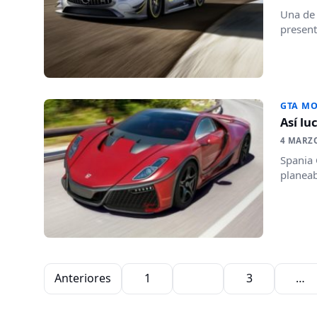
Una de 
present
GTA M
Así lu
4 MARZ
Spania 
planeab
Paginación de entradas
Anteriores
1
2
3
…