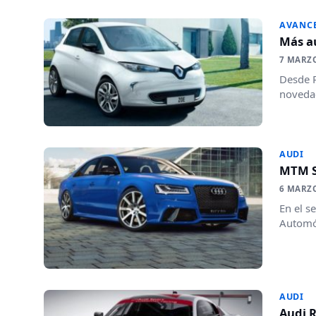
AVANC
Más a
7 MARZ
Desde R
novedad
AUDI
MTM S8
6 MARZ
En el s
Automóv
AUDI
Audi R