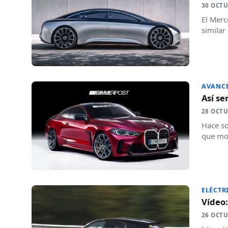
30 OCTU
El Merc
similar
AVANC
Así s
28 OCTU
Hace so
que mos
ELÉCTR
Vídeo:
26 OCTU