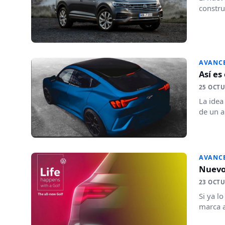
constru
AVANC
Así es
25 OCTU
La idea
de un a
AVANC
Nuevo 
23 OCTU
Si ya l
marca 