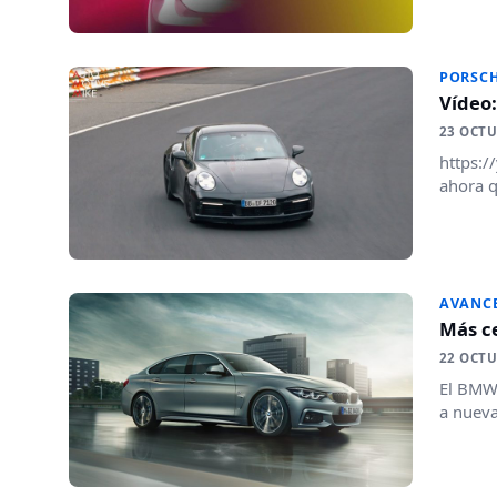
PORSC
Vídeo:
23 OCTU
https:/
ahora q
AVANC
Más ce
22 OCTU
El BMW 
a nueva