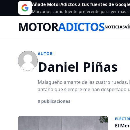
Añade MotorAdictos a tus fuentes de Googl
Márcanos como fuente preferente para ver más c
MOTOR
ADICTOS
NOTICIAS
VÍ
AUTOR
Daniel Piñas
Malagueño amante de las cuatro ruedas. E
antaño que siempre me han despertado u
0 publicaciones
ELÉCTR
El Mer