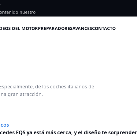
e
ontenido nuestro
DEOS DEL MOTOR
PREPARADORES
AVANCES
CONTACTO
specialmente, de los coches italianos de
na gran atracción.
ICOS
cedes EQS ya está más cerca, y el diseño te sorprende