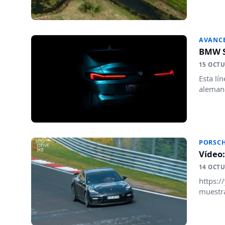
AVANC
BMW Se
15 OCTU
Esta lí
aleman
PORSC
Vídeo
14 OCTU
https:/
muestra