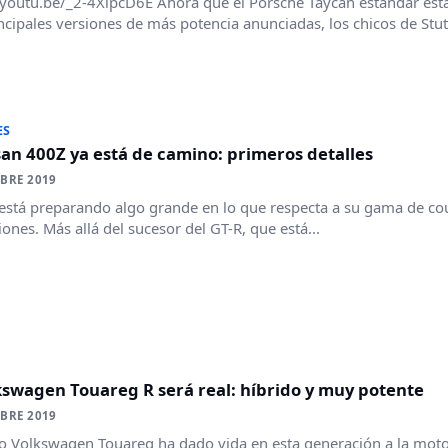
/youtu.be/_2-4XlpcD6E Ahora que el Porsche Taycan estándar está 
ncipales versiones de más potencia anunciadas, los chicos de Stutt
ES
san 400Z ya está de camino: primeros detalles
BRE 2019
está preparando algo grande en lo que respecta a su gama de co
iones. Más allá del sucesor del GT-R, que está...
kswagen Touareg R será real: híbrido y muy potente
BRE 2019
o Volkswagen Touareg ha dado vida en esta generación a la moto