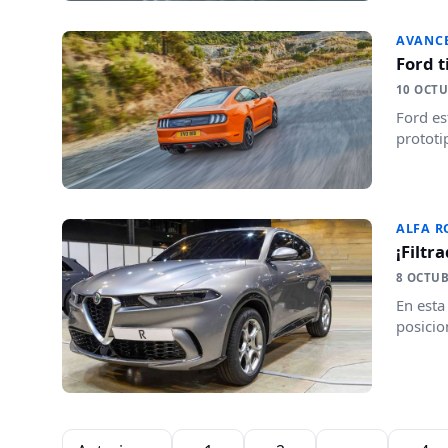
AVANC
Ford t
10 OCTU
Ford es
prototi
ALFA 
¡Filtr
8 OCTUB
En esta
posicio
Paginación de entradas