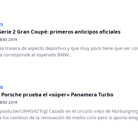
ES
rie 2 Gran Coupé: primeros anticipos oficiales
BRE 2019
nea trasera de aspecto deportivo y que muy poco tiene que ver c
a corresponde al esperado BMW...
HE
: Porsche prueba el «súper» Panamera Turbo
BRE 2019
/youtu.be/LW4Is9ZTcgI Cazado en el circuito viejo de Nürburgrin
 los cambios de la renovación de medio ciclo pero sí aporta eni