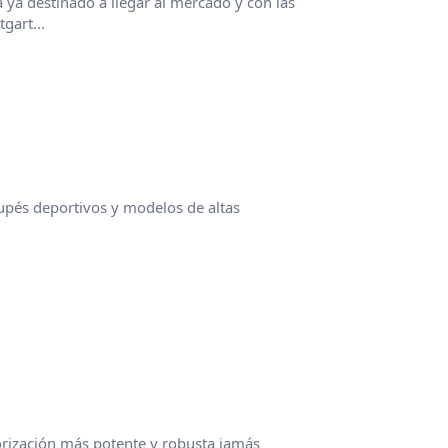
ya destinado a llegar al mercado y con las
gart...
upés deportivos y modelos de altas
rización más potente y robusta jamás