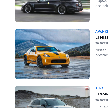
https:/
dos pri
AVANC
El Nis
26 OCTU
Nissan 
prestac
SUVS
El Vol
26 OCTU
El nuev