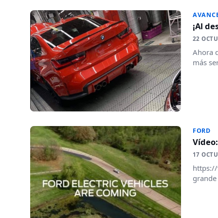
AVANC
¡Al de
22 OCTU
Ahora q
más ser
FORD
Vídeo
17 OCTU
https:
grande 