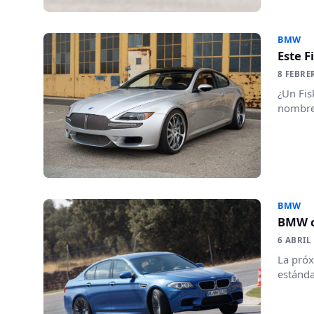
BMW
Este F
8 FEBRE
¿Un Fis
nombre?
BMW
BMW co
6 ABRIL
La próx
estánda