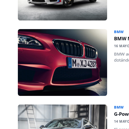
BMW
BMW M
16 MAYO
BMW act
dotándo
BMW
G-Pow
14 MAYO