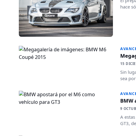
El prep
hace só
AVANC
Megag
15 DICI
Sin lug
sea por
AVANC
BMW a
9 OCTUB
A estas
GT3, de