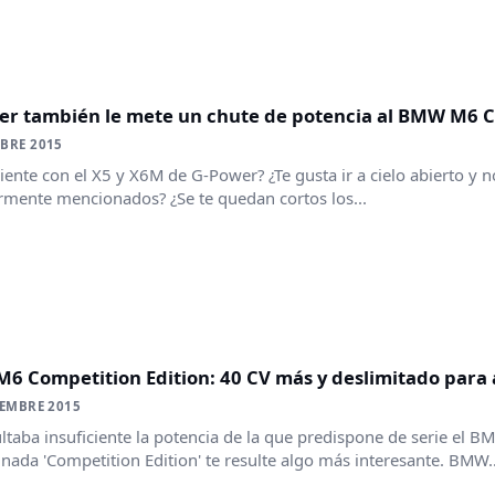
er también le mete un chute de potencia al BMW M6 C
BRE 2015
ciente con el X5 y X6M de G-Power? ¿Te gusta ir a cielo abierto y 
rmente mencionados? ¿Se te quedan cortos los...
6 Competition Edition: 40 CV más y deslimitado para 
IEMBRE 2015
ultaba insuficiente la potencia de la que predispone de serie el
ada 'Competition Edition' te resulte algo más interesante. BMW..