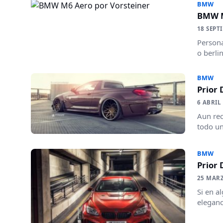
BMW
BMW M
18 SEPT
Persona
o berli
BMW
Prior
6 ABRIL
Aun rec
todo un
BMW
Prior
25 MAR
Si en a
eleganc