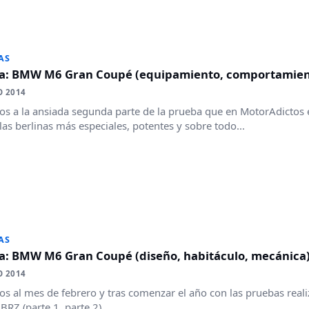
AS
a: BMW M6 Gran Coupé (equipamiento, comportamient
O 2014
s a la ansiada segunda parte de la prueba que en MotorAdictos
las berlinas más especiales, potentes y sobre todo...
AS
a: BMW M6 Gran Coupé (diseño, habitáculo, mecánica
O 2014
s al mes de febrero y tras comenzar el año con las pruebas realiz
BRZ (parte 1, parte 2)...