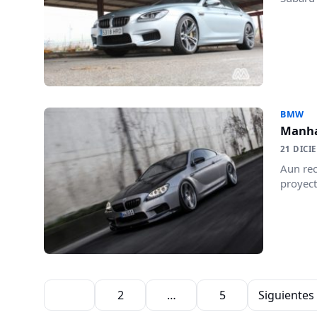
BMW
Manha
21 DICI
Aun rec
proyec
Paginación de entradas
1
2
…
5
Siguientes