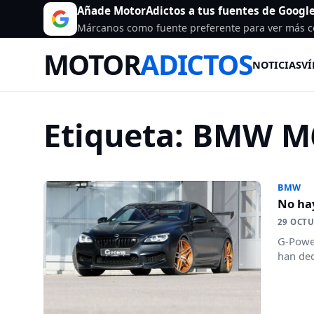
Añade MotorAdictos a tus fuentes de Googl
Márcanos como fuente preferente para ver más c
MOTOR
ADICTOS
NOTICIAS
VÍ
Etiqueta:
BMW M
BMW
No ha
29 OCTU
G-Power
han dec