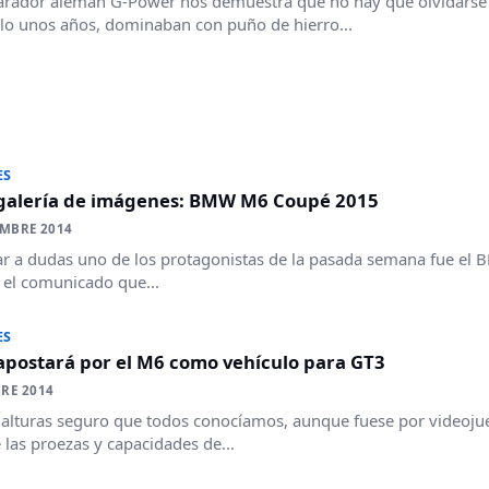
arador alemán G-Power nos demuestra que no hay que olvidarse d
lo unos años, dominaban con puño de hierro...
ES
alería de imágenes: BMW M6 Coupé 2015
EMBRE 2014
ar a dudas uno de los protagonistas de la pasada semana fue el
 el comunicado que...
ES
postará por el M6 como vehículo para GT3
RE 2014
 alturas seguro que todos conocíamos, aunque fuese por videojue
 las proezas y capacidades de...