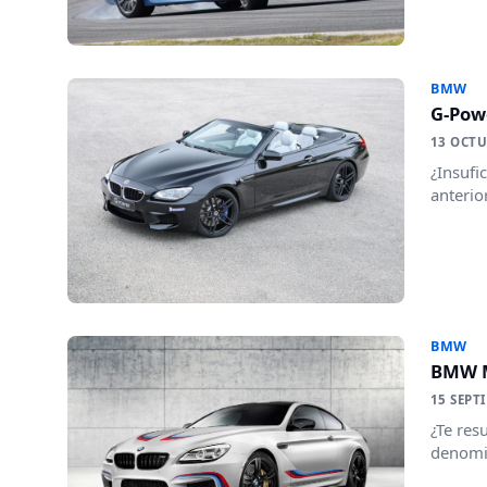
BMW
G-Pow
13 OCTU
¿Insufi
anterio
BMW
BMW M
15 SEPT
¿Te res
denomin