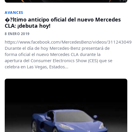
AVANCES
�?ltimo anticipo oficial del nuevo Mercedes
CLA: ¡debuta hoy!
8 ENERO 2019
https://www.facebook.com/MercedesBenz/videos/31124304
Durante el día de hoy Mercedes-Benz presentará de
forma oficial el nuevo Mercedes CLA durante la
apertura del Consumer Electronics Show (CES) que se
celebra en Las Vegas, Estados...