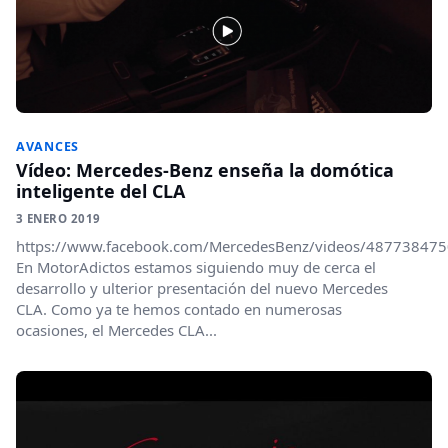
AVANCES
Vídeo: Mercedes-Benz enseña la domótica
inteligente del CLA
3 ENERO 2019
https://www.facebook.com/MercedesBenz/videos/48773847
En MotorAdictos estamos siguiendo muy de cerca el
desarrollo y ulterior presentación del nuevo Mercedes
CLA. Como ya te hemos contado en numerosas
ocasiones, el Mercedes CLA...