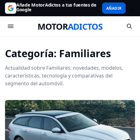
Añade MotorAdictos a tus fuentes de
AÑADIR
Google
MOTOR
ADICTOS
Categoría:
Familiares
Actualidad sobre Familiares: novedades, modelos,
características, tecnología y comparativas del
segmento del automóvil.