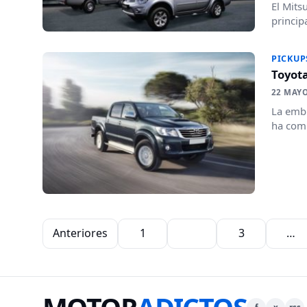
El Mits
princip
PICKUP
Toyota
22 MAYO
La embl
ha comu
Paginación de entradas
Anteriores
1
2
3
…