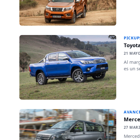
PICKUP
Toyota
21 MAYO
Al marg
es un s
AVANC
Merced
27 MAR
Mercede