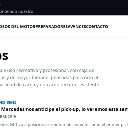
e
ontenido nuestro
DEOS DEL MOTOR
PREPARADORES
AVANCES
CONTACTO
ps
le uso recreativo y profesional, con caja de
tas y de mayor tamaño, pensadas para ocio al
apacidad de carga y una arquitectura resistente.
ES BENZ
 Mercedes nos anticipa el pick-up, lo veremos esta s
BRE 2016
edes GLT va a posicionarse automáticamente como el primer pick