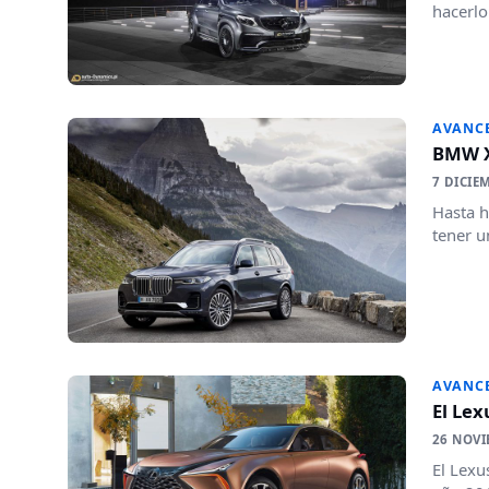
hacerlo
AVANC
BMW X8
7 DICIE
Hasta h
tener u
AVANC
El Lex
26 NOVI
El Lexu