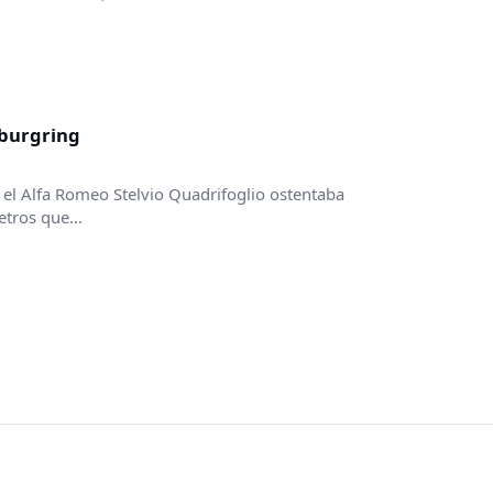
rburgring
l Alfa Romeo Stelvio Quadrifoglio ostentaba
tros que...