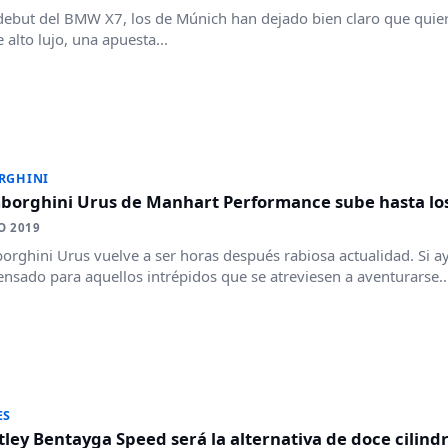
debut del BMW X7, los de Múnich han dejado bien claro que quie
 alto lujo, una apuesta...
RGHINI
mborghini Urus de Manhart Performance sube hasta lo
O 2019
orghini Urus vuelve a ser horas después rabiosa actualidad. Si ay
ensado para aquellos intrépidos que se atreviesen a aventurarse..
ES
tley Bentayga Speed será la alternativa de doce cilind