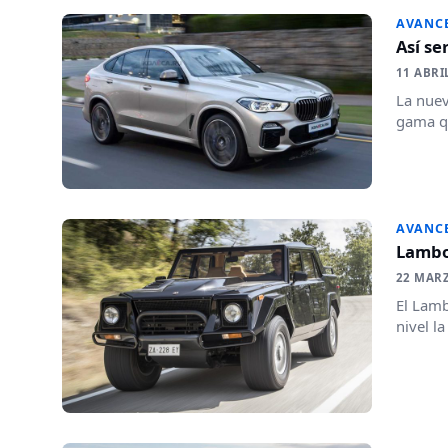
AVANC
Así se
11 ABRI
La nuev
gama qu
AVANC
Lambo
22 MAR
El Lamb
nivel la