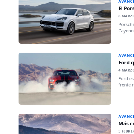
AVANC
El Por
8 MARZ
Porsche
Cayenne
AVANC
Ford 
4 MARZ
Ford es
frente 
AVANC
Más ce
5 FEBRE