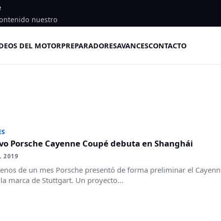
e
ontenido nuestro
DEOS DEL MOTOR
PREPARADORES
AVANCES
CONTACTO
ES
evo Porsche Cayenne Coupé debuta en Shanghái
L 2019
enos de un mes Porsche presentó de forma preliminar el Cayen
e la marca de Stuttgart. Un proyecto...