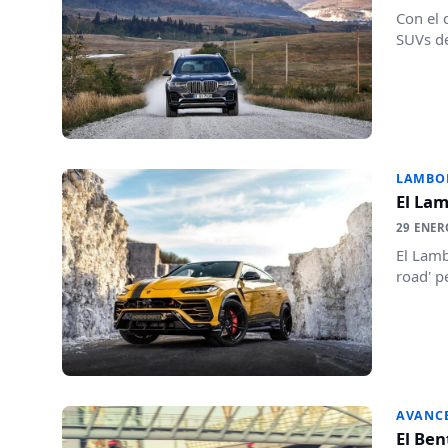
Con el 
SUVs de
LAMBO
El La
29 ENER
El Lamb
road' p
AVANC
El Ben