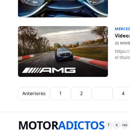
MERCED
Vídeo:
22 NOVI
https:/
el títu
Paginación de entradas
Anteriores
1
2
3
4
MOTOR
ADICTOS
f
x
rss