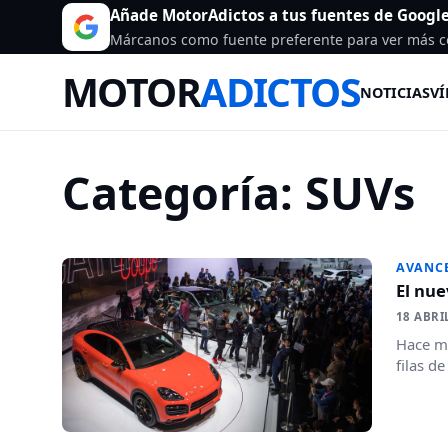
Añade MotorAdictos a tus fuentes de Googl
Márcanos como fuente preferente para ver más c
MOTOR
ADICTOS
NOTICIAS
VÍ
Categoría:
SUVs
AVANC
El nu
18 ABRI
Hace m
filas d