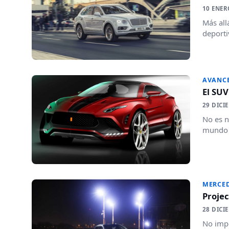
10 ENER
Más all
deporti
AVANC
El SUV
29 DICI
No es n
mundo e
MERCED
Projec
28 DICI
No impo