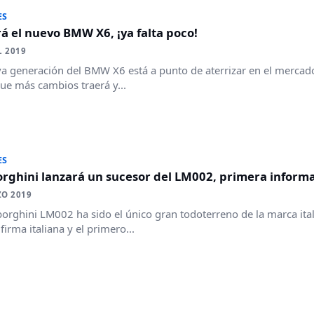
ES
rá el nuevo BMW X6, ¡ya falta poco!
L 2019
a generación del BMW X6 está a punto de aterrizar en el mercad
e más cambios traerá y...
ES
rghini lanzará un sucesor del LM002, primera inform
ZO 2019
orghini LM002 ha sido el único gran todoterreno de la marca itali
 firma italiana y el primero...