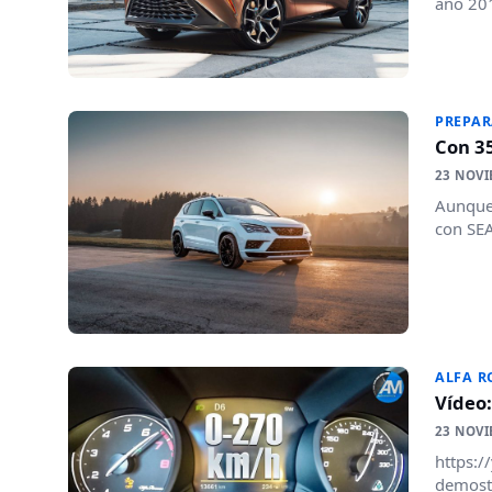
año 201
PREPA
Con 35
23 NOVI
Aunque 
con SEAT
ALFA 
Vídeo:
23 NOVI
https:/
demostr